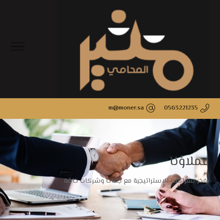
m@moner.sa
0563221235
عملاؤنا
نفخر بشراكتنا الإستراتيجية مع جهات وشركات خاصّة