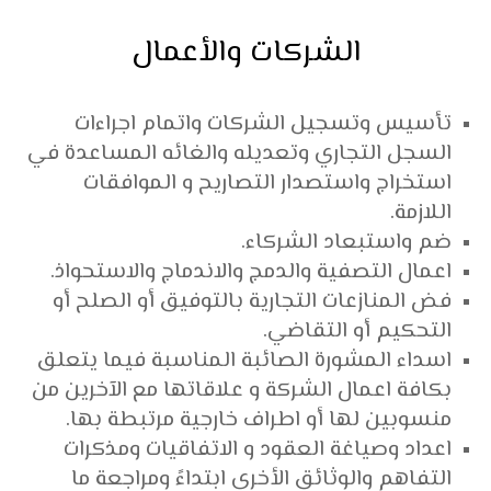
الشركات والأعمال
تأسيس وتسجيل الشركات واتمام اجراءات
السجل التجاري وتعديله والغائه المساعدة في
استخراج واستصدار التصاريح و الموافقات
اللازمة.
ضم واستبعاد الشركاء.
اعمال التصفية والدمج والاندماج والاستحواذ.
فض المنازعات التجارية بالتوفيق أو الصلح أو
التحكيم أو التقاضي.
اسداء المشورة الصائبة المناسبة فيما يتعلق
بكافة اعمال الشركة و علاقاتها مع الآخرين من
منسوبين لها أو اطراف خارجية مرتبطة بها.
اعداد وصياغة العقود و الاتفاقيات ومذكرات
التفاهم والوثائق الأخرى ابتداءً ومراجعة ما