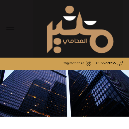
m@moner.sa
0563221235