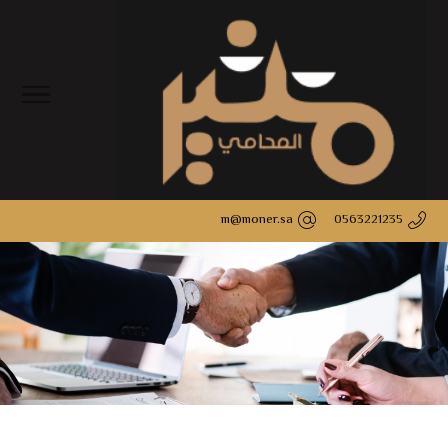
m@moner.sa
0563221235