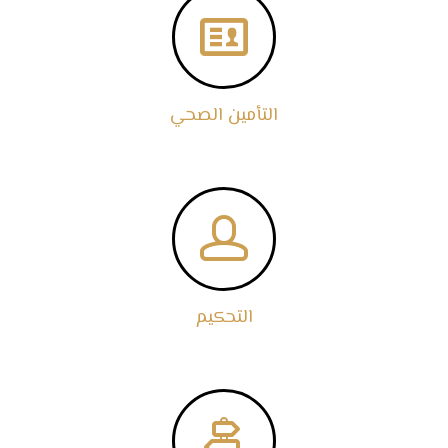

التأمين الصحي

التحكيم
