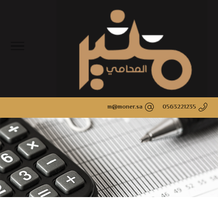
m@moner.sa
0563221235