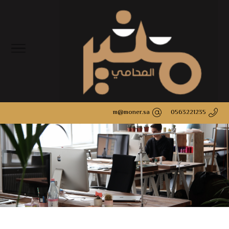
m@moner.sa
0563221235